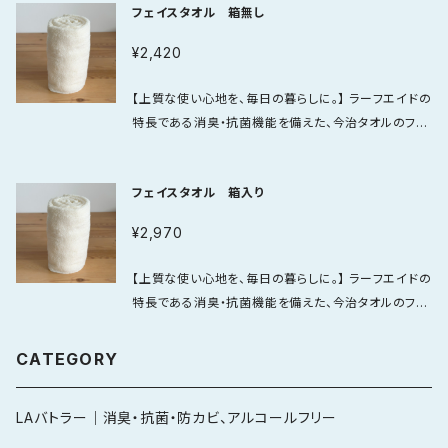
フェイスタオル 箱無し
れているため、毎日使うタオルとして心地よく取り入れ
やすい一枚です。 さらに、タオルとしての使い心地を支
¥2,420
えるのは、今治タオルならではの品質。 やわらかな肌ざ
わりと、日常使いしやすい吸水性を兼ね備え、機能性だ
【上質な使い心地を、毎日の暮らしに。】 ラーフエイドの
けでなくタオルそのものの心地よさにもこだわりまし
特長である消臭・抗菌機能を備えた、今治タオルのフェ
た。 一般的なハンドタオルより価格は高めですが、 そ
イスタオルです。 繊維そのものに加工が施されている
れは機能加工の価値と今治タオルの品質をあわせ持っ
ため、毎日の暮らしの中でも機能性を活かしやすく、清
た一枚だから。 毎日持ち歩くものだからこそ、快適さと
フェイスタオル 箱入り
潔感を大切にしたい方にぴったりの一枚です。 加えて、
上質さの両方を求める方におすすめです。
今治タオルならではのやわらかさと使い心地の良さも
¥2,970
大きな魅力。 顔まわりや手元など、肌にふれる機会が
多いフェイスタオルだからこそ、機能性だけでなく、タオ
【上質な使い心地を、毎日の暮らしに。】 ラーフエイドの
ルとしての質にもこだわっています。 価格だけを見ると
特長である消臭・抗菌機能を備えた、今治タオルのフェ
少し高く感じるかもしれません。 けれどそれは、ラーフ
イスタオルです。 繊維そのものに加工が施されている
エイドならではの機能性と、今治タオルの確かな品質
ため、毎日の暮らしの中でも機能性を活かしやすく、清
CATEGORY
が合わさっているから。 毎日使うものを少し上質にし
潔感を大切にしたい方にぴったりの一枚です。 加えて、
たい方に選んでいただきたいタオルです。
今治タオルならではのやわらかさと使い心地の良さも
LAバトラー｜消臭・抗菌・防カビ、アルコールフリー
大きな魅力。 顔まわりや手元など、肌にふれる機会が
多いフェイスタオルだからこそ、機能性だけでなく、タオ