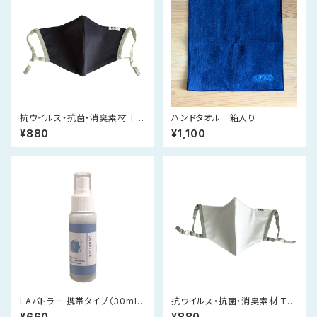
抗ウイルス・抗菌・消臭素材 Tio
ハンドタオル 箱入り
Tioプレミアムマスク（紺）
¥880
¥1,100
LAバトラー 携帯タイプ（30ml）
抗ウイルス・抗菌・消臭素材 Tio
｜まず試したい方、外出用に
Tioプレミアムマスク（白）
¥660
¥880