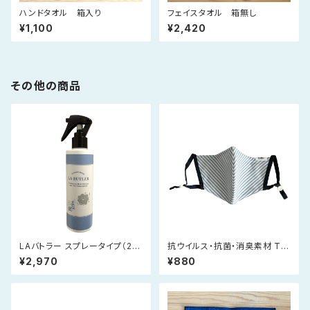
ハンドタオル 箱入り
フェイスタオル 箱無し
¥1,100
¥2,420
その他の商品
LAバトラー スプレータイプ（20
抗ウイルス・抗菌・消臭素材 Tio
0ml）｜ご家庭でしっかり使いた
Tioプレミアムマスク（ストライ
¥2,970
¥880
い方へ｜消臭・抗菌・防カビ、ア
プ）
ルコールフリー