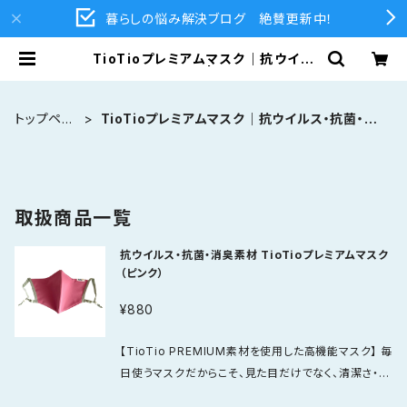
暮らしの悩み解決ブログ 絶賛更新中！
TioTioプレミアムマスク｜抗ウイル
ス・抗菌・消臭素材 | 江津塗装 公式オ
ンラインショップ | LAバトラー・ラー
フエイド関連商品通販
トップペー
TioTioプレミアムマスク｜抗ウイルス・抗菌・消
ジ
臭素材
取扱商品一覧
抗ウイルス・抗菌・消臭素材 TioTioプレミアムマスク
（ピンク）
¥880
【TioTio PREMIUM素材を使用した高機能マスク】 毎
日使うマスクだからこそ、見た目だけでなく、清潔さ・快
適さ・使いやすさまでこだわりたい。 TioTio PREMIU