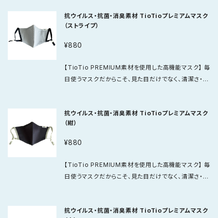
Mは、抗ウイルス・抗菌・消臭・防汚に配慮した素材。 マ
抗ウイルス・抗菌・消臭素材 TioTioプレミアムマスク
スクの表面に付着した特定のウイルスの数を減少させ
（ストライプ）
る抗ウイルス加工が施されており、毎日使うアイテムと
して清潔感を大切にしたい方におすすめです。 【特殊高
¥880
機能3層フィルターを採用】 さらに、内側には特殊高機
能3層フィルターを採用。 繰り返し洗濯しても使いやす
【TioTio PREMIUM素材を使用した高機能マスク】 毎
い3層構造の特殊エレクトレットフィルターにより、飛沫
日使うマスクだからこそ、見た目だけでなく、清潔さ・快
対策にも配慮された仕様になっています。 加えて、肌に
適さ・使いやすさまでこだわりたい。 TioTio PREMIU
触れる部分には吸汗速乾性に優れた爽快メッシュ素材
Mは、抗ウイルス・抗菌・消臭・防汚に配慮した素材。 マ
を使用。 さらっとドライな肌ざわりで、長時間つける日
抗ウイルス・抗菌・消臭素材 TioTioプレミアムマスク
スクの表面に付着した特定のウイルスの数を減少させ
でも比較的快適に使いやすいのが特長です。 【価格の
（紺）
る抗ウイルス加工が施されており、毎日使うアイテムと
理由】 一般的なマスクより価格は高めですが、それは
して清潔感を大切にしたい方におすすめです。 【特殊高
¥880
素材そのものの機能性、フィルター構造、着け心地への
機能3層フィルターを採用】 さらに、内側には特殊高機
配慮まで備えているから。 ただの消耗品ではなく、毎日
能3層フィルターを採用。 繰り返し洗濯しても使いやす
【TioTio PREMIUM素材を使用した高機能マスク】 毎
を少し快適にしてくれるマスクを選びたい方におすす
い3層構造の特殊エレクトレットフィルターにより、飛沫
日使うマスクだからこそ、見た目だけでなく、清潔さ・快
めです。 【６つの特徴】 ・TioTio PREMIUM素材使用
対策にも配慮された仕様になっています。 加えて、肌に
適さ・使いやすさまでこだわりたい。 TioTio PREMIU
・抗ウイルス・抗菌・消臭・防汚に配慮 ・特殊高機能3層
触れる部分には吸汗速乾性に優れた爽快メッシュ素材
Mは、抗ウイルス・抗菌・消臭・防汚に配慮した素材。 マ
フィルター採用 ・繰り返し洗って使いやすい仕様 ・吸汗
を使用。 さらっとドライな肌ざわりで、長時間つける日
抗ウイルス・抗菌・消臭素材 TioTioプレミアムマスク
スクの表面に付着した特定のウイルスの数を減少させ
速乾メッシュ素材でさらっと快適 ・毎日使いしやすい高