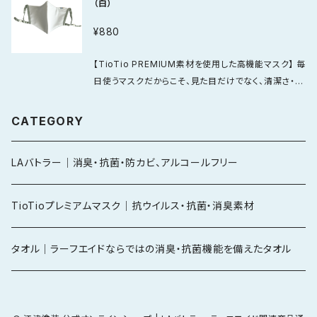
でも比較的快適に使いやすいのが特長です。 【価格の
（白）
る抗ウイルス加工が施されており、毎日使うアイテムと
機能マスク
理由】 一般的なマスクより価格は高めですが、それは
して清潔感を大切にしたい方におすすめです。 【特殊高
¥880
素材そのものの機能性、フィルター構造、着け心地への
機能3層フィルターを採用】 さらに、内側には特殊高機
配慮まで備えているから。 ただの消耗品ではなく、毎日
能3層フィルターを採用。 繰り返し洗濯しても使いやす
【TioTio PREMIUM素材を使用した高機能マスク】 毎
を少し快適にしてくれるマスクを選びたい方におすす
い3層構造の特殊エレクトレットフィルターにより、飛沫
日使うマスクだからこそ、見た目だけでなく、清潔さ・快
めです。 【６つの特徴】 ・TioTio PREMIUM素材使用
対策にも配慮された仕様になっています。 加えて、肌に
適さ・使いやすさまでこだわりたい。 TioTio PREMIU
・抗ウイルス・抗菌・消臭・防汚に配慮 ・特殊高機能3層
触れる部分には吸汗速乾性に優れた爽快メッシュ素材
Mは、抗ウイルス・抗菌・消臭・防汚に配慮した素材。 マ
CATEGORY
フィルター採用 ・繰り返し洗って使いやすい仕様 ・吸汗
を使用。 さらっとドライな肌ざわりで、長時間つける日
スクの表面に付着した特定のウイルスの数を減少させ
速乾メッシュ素材でさらっと快適 ・毎日使いしやすい高
でも比較的快適に使いやすいのが特長です。 【価格の
る抗ウイルス加工が施されており、毎日使うアイテムと
機能マスク
理由】 一般的なマスクより価格は高めですが、それは
LAバトラー｜消臭・抗菌・防カビ、アルコールフリー
して清潔感を大切にしたい方におすすめです。 【特殊高
素材そのものの機能性、フィルター構造、着け心地への
機能3層フィルターを採用】 さらに、内側には特殊高機
配慮まで備えているから。 ただの消耗品ではなく、毎日
能3層フィルターを採用。 繰り返し洗濯しても使いやす
TioTioプレミアムマスク｜抗ウイルス・抗菌・消臭素材
を少し快適にしてくれるマスクを選びたい方におすす
い3層構造の特殊エレクトレットフィルターにより、飛沫
めです。 【６つの特徴】 ・TioTio PREMIUM素材使用
対策にも配慮された仕様になっています。 加えて、肌に
・抗ウイルス・抗菌・消臭・防汚に配慮 ・特殊高機能3層
タオル｜ラーフエイドならではの消臭・抗菌機能を備えたタオル
触れる部分には吸汗速乾性に優れた爽快メッシュ素材
フィルター採用 ・繰り返し洗って使いやすい仕様 ・吸汗
を使用。 さらっとドライな肌ざわりで、長時間つける日
速乾メッシュ素材でさらっと快適 ・毎日使いしやすい高
でも比較的快適に使いやすいのが特長です。 【価格の
機能マスク
理由】 一般的なマスクより価格は高めですが、それは