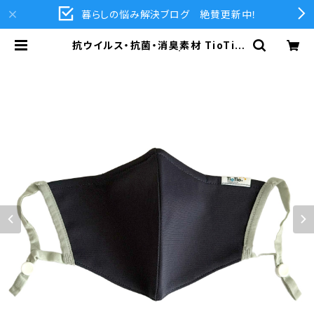
暮らしの悩み解決ブログ 絶賛更新中！
抗ウイルス・抗菌・消臭素材 TioTio
プレミアムマスク（紺） | 江津塗装 公
式オンラインショップ | LAバトラー・
ラーフエイド関連商品通販