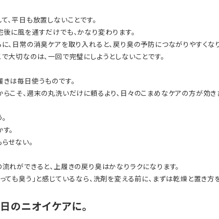
して、平日も放置しないことです。
宅後に風を通すだけでも、かなり変わります。
らに、日常の消臭ケアを取り入れると、戻り臭の予防につながりやすくなり
こで大切なのは、一回で完璧にしようとしないことです。
履きは毎日使うものです。
からこそ、週末の丸洗いだけに頼るより、日々のこまめなケアの方が効き
う。
かす。
もらせない。
の流れができると、上履きの戻り臭はかなりラクになります。
洗っても臭う」と感じているなら、洗剤を変える前に、まずは乾燥と置き方
日のニオイケアに。