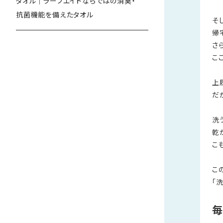
タオル｜ラーフエイドならではの消臭・
抗菌機能を備えたタオル
そ
帰
さ
こ
上
だ
洗
乾
こ
こ
「
毎