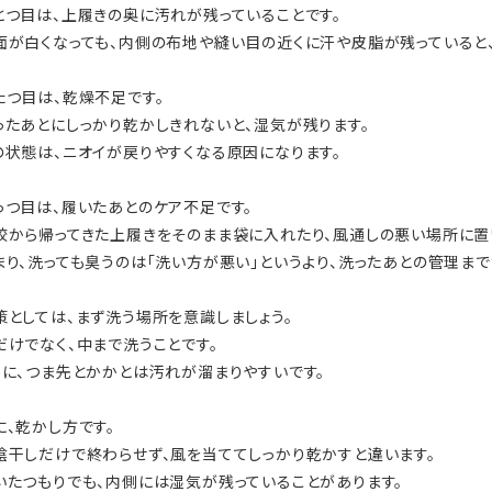
とつ目は、上履きの奥に汚れが残っていることです。
面が白くなっても、内側の布地や縫い目の近くに汗や皮脂が残っていると
たつ目は、乾燥不足です。
ったあとにしっかり乾かしきれないと、湿気が残ります。
の状態は、ニオイが戻りやすくなる原因になります。
っつ目は、履いたあとのケア不足です。
校から帰ってきた上履きをそのまま袋に入れたり、風通しの悪い場所に置
まり、洗っても臭うのは「洗い方が悪い」というより、洗ったあとの管理ま
策としては、まず洗う場所を意識しましょう。
だけでなく、中まで洗うことです。
くに、つま先とかかとは汚れが溜まりやすいです。
に、乾かし方です。
陰干しだけで終わらせず、風を当ててしっかり乾かすと違います。
いたつもりでも、内側には湿気が残っていることがあります。