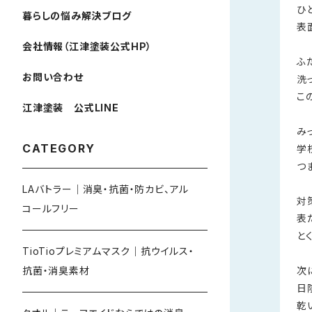
ひ
暮らしの悩み解決ブログ
表
会社情報（江津塗装公式HP）
ふ
お問い合わせ
洗
こ
江津塗装 公式LINE
み
CATEGORY
学
つ
LAバトラー｜消臭・抗菌・防カビ、アル
対
コールフリー
表
と
TioTioプレミアムマスク｜抗ウイルス・
次
抗菌・消臭素材
日
乾