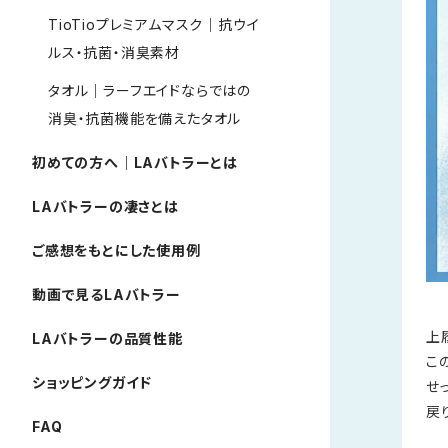
TioTioプレミアムマスク｜抗ウイ
ルス・抗菌・消臭素材
タオル｜ラーフエイドならではの
消臭・抗菌機能を備えたタオル
初めての方へ｜LAバトラーとは
LAバトラーの凄さとは
ご感想をもとにした使用例
動画で見るLAバトラー
上
LAバトラーの品質性能
こ
ショッピングガイド
せ
戻
FAQ