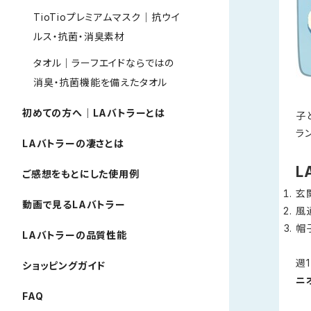
TioTioプレミアムマスク｜抗ウイ
ルス・抗菌・消臭素材
タオル｜ラーフエイドならではの
消臭・抗菌機能を備えたタオル
初めての方へ｜LAバトラーとは
子
ラ
LAバトラーの凄さとは
L
ご感想をもとにした使用例
玄
動画で見るLAバトラー
風
帽
LAバトラーの品質性能
週
ショッピングガイド
ニ
FAQ