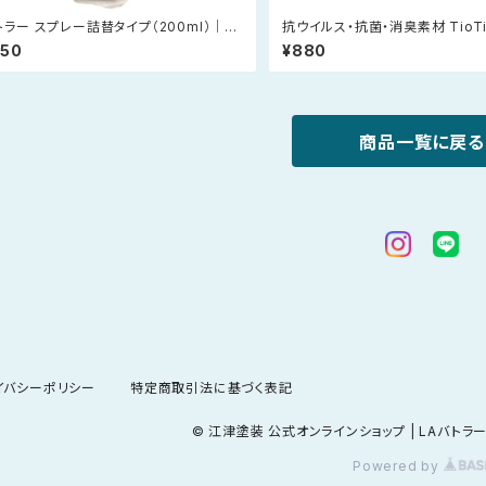
トラー スプレー詰替タイプ（200ml）｜続
抗ウイルス・抗菌・消臭素材 TioT
使いたい方へ｜
マスク（白）
750
¥880
商品一覧に戻る
イバシーポリシー
特定商取引法に基づく表記
© 江津塗装 公式オンラインショップ | LAバト
Powered by