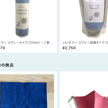
トラー スプレータイプ（200ml）｜ご家庭
LAバトラー スプレー詰替タイプ（2
っかり使いたい方へ｜消臭・抗菌・防カビ、
けて使いたい方へ｜
970
¥2,750
コールフリー
他の商品