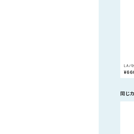
LAバ
方、
¥66
同じ