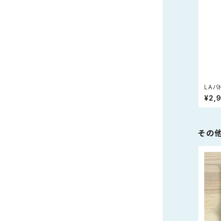
LAバ
でし
¥2,
アル
その