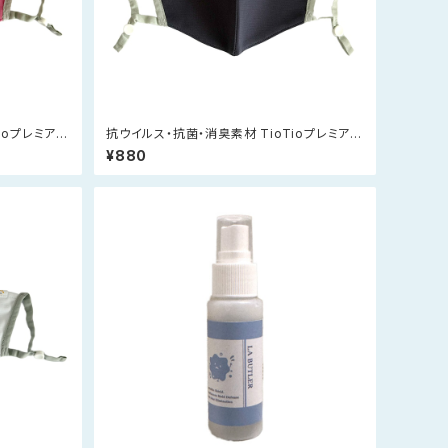
ioプレミアム
抗ウイルス・抗菌・消臭素材 TioTioプレミアム
マスク（紺）
¥880