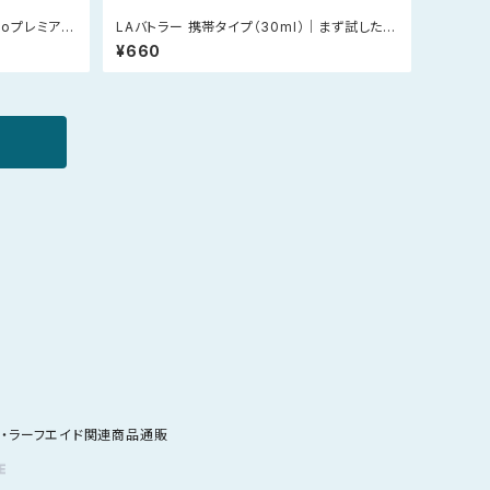
ioプレミアム
LAバトラー 携帯タイプ（30ml）｜まず試したい
方、外出用に
¥660
ラー・ラーフエイド関連商品通販