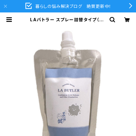
暮らしの悩み解決ブログ 絶賛更新中！
LAバトラー スプレー詰替タイプ（20
0ml）｜続けて使いたい方へ｜ | 江津
塗装 公式オンラインショップ | LAバ
トラー・ラーフエイド関連商品通販